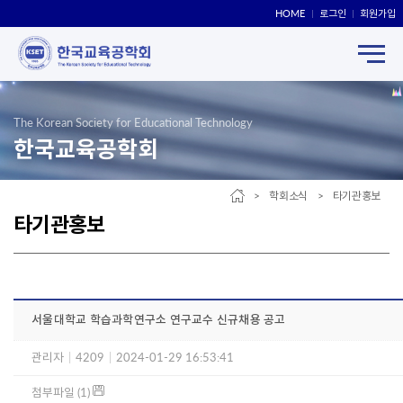
HOME
로그인
회원가입
The Korean Society for Educational Technology
한국교육공학회
> 학회소식 > 타기관홍보
타기관홍보
서울대학교 학습과학연구소 연구교수 신규채용 공고
관리자
|
4209
|
2024-01-29 16:53:41
첨부파일 (1)