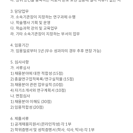
다
.
상위 조건을 충족하는 자로서 본교 교원 임용에 결격 사유가 없는 자
3. 담당업무
가
. 소속기관장이 지정하는 연구과제 수행
나
. 학술행사 기획 및 운영
다
. 학습과학 강의 및 교육업무
라. 기타 소속기관장이 지정하는 부서의 업무
4. 임용기간
가
. 임용일로부터 1년 (우수 성과자의 경우 추후 연장 가능)
5. 심사사항
가
. 서류심사
1) 채용분야에 대한 적합성 (15점)
2) 총괄연구업적목록/연구실적물 (15점)
3) 채용분야 관련 업무실적 (10점)
4) 자기소개서와 연구계획서 (10점)
나
. 면접심사
1) 채용분야 이해도 (30점)
2) 임용적합성 (20점)
6. 제출서류
1)
공개채용지원서 (온라인작성) 각 1부
2)
학위증명서 및 성적증명서 (학사, 석사, 박사) 각 1부