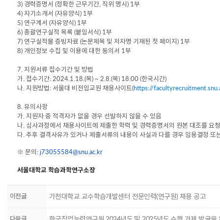
3)
경력증명서 (정확한 근무기간, 직위 명시) 1부
4)
자기소개서 (자유양식) 1부
5)
연구계서 (자유양식) 1부
6) 총괄연구실적 목록 (붙임서식) 1부
7) 연구실적물 증빙자료 (논문제목 및 저자명 기재된 첫 페이지) 1부
8) 개인정보 수집 및 이용에 대한 동의서 1부
7.
지원서류 접수기간 및 방법
가
.
접수기간
: 2024.1.18.(목
) ~ 2.8.(목
) 18:00 (한국시간)
나
. 지원
방법
: 서울대 비전임교원 채용사이트(
https://facultyrecruitment.snu.
8. 유의사항
가
. 지원자 중 적격자가 없을 경우 선발하지 않을 수 있음
나
. 심사과정에서 채용사이트에 제출한 학력 및 경력증명서의 원본 대조를 요청
다. 추후 결격사유가 있거나 제출서류의 내용이 사실과 다를 경우 임용결정 또는
※
문의:
j73055584@snu.ac.kr
서울대학교 학습과학연구소장
이전글
가천대학교 교수학습개발센터 전문인력(연구원) 채용 공고
다음글
한국직업능력연구원 2024년도 및 2025년도 수행 과제 발굴을