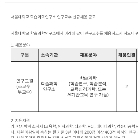
서울대학교 학습과학연구소 연구교수 신규
채용 공고
서울대학교 학습과학연구소에서 아래와 같이 연구교수를 채용하고자 하오니 관
1. 채용
분야
소속기관
채용분야
채용인원
구분
학습과학
연구교원
학습과학
(학습연구, 학습분석,
(조교수 ·
2
연구소
교육신경과학, 또는
부교수)
AI기반교육 연구 가능)
2. 지원자격
가
.
박사학위 소지자 (교육학, 인지과학, 뇌과학, HCI, 데이터과학, 컴퓨터공학 
나
.
지원 마감일이 속하는 월 기준 3년 이내의 200점 이상 400점 이하의 연구