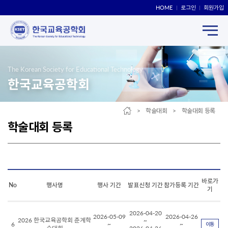
HOME
로그인
회원가입
The Korean Society for Educational Technology
한국교육공학회
> 학술대회 > 학술대회 등록
학술대회 등록
바로가
No
행사명
행사 기간
발표신청 기간
참가등록 기간
기
2026-04-20
2026-05-09
2026-04-26
2026 한국교육공학회 춘계학
~
6
~
~
이동