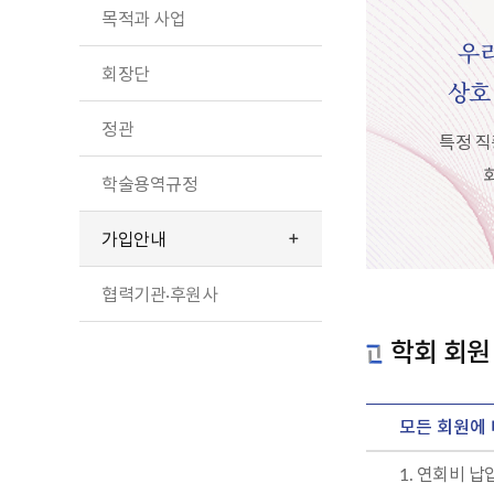
목적과 사업
우리
회장단
상호
정관
특정 직
학술용역규정
가입안내
협력기관·후원사
학회 회원
모든 회원에
1. 연회비 