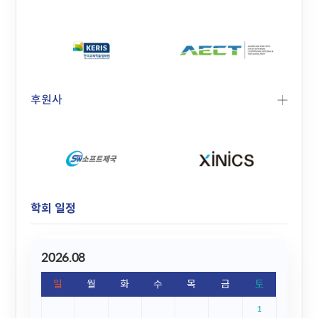
후원사
학회 일정
2026.08
일
월
화
수
목
금
토
1