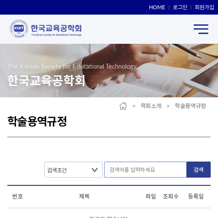
HOME
로그인
회원가입
The Korean Society for Educational Technology
한국교육공학회
> 학회소개 > 학술용역규정
학술용역규정
검색
번호
제목
파일
조회수
등록일