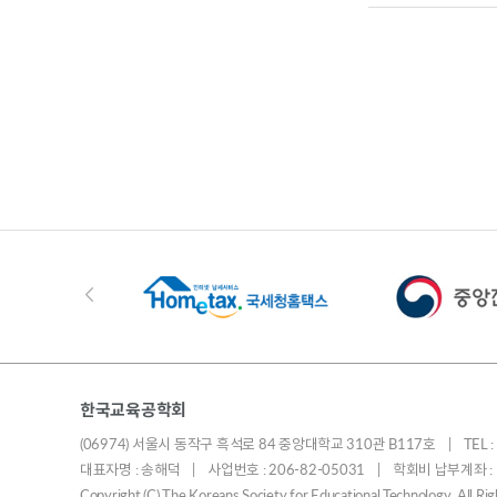
한국교육공학회
(06974) 서울시 동작구 흑석로 84 중앙대학교 310관 B117호 | TEL : 010
대표자명 : 송해덕 | 사업번호 : 206-82-05031 | 학회비 납부계좌 
Copyright (C) The Koreans Society for Educational Technology. All R