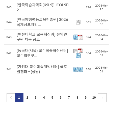
[한국학습과학회(KSLS)] ICOLSEI
2026-06-
345
274
15
2...
[한국양성평등교육진흥원] 2026
2026-06-
344
361
국제심포지엄...
05
[인천대학교 교육혁신과] 전임연
2026-06-
343
324
구원 채용 공고
04
[동국대(서울) 교수학습혁신센터]
2026-06-
342
354
교수법연구...
02
[가천대 교수학습개발센터] 글로
2026-06-
341
288
벌캠퍼스(성남)...
01
1
2
3
4
5
6
7
8
9
10