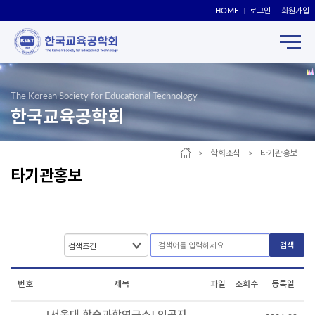
HOME
로그인
회원가입
The Korean Society for Educational Technology
한국교육공학회
> 학회소식 > 타기관홍보
타기관홍보
검색
번호
제목
파일
조회수
등록일
[서울대 학습과학연구소] 인공지