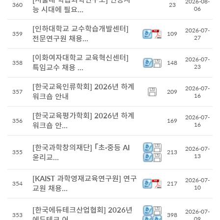
2026-08-
360
23
능 시대에 필요...
06
[인하대학교 교수학습개발센터]
2026-07-
359
109
전문연구원 채용...
27
[이화여자대학교 교육혁신센터]
2026-07-
358
148
특임교수 채용 ...
23
[한국교육인류학회] 2026년 하계
2026-07-
357
209
워크숍 안내
16
[한국교육평가학회] 2026년 하계
2026-07-
356
169
워크숍 안...
16
[한국과학창의재단] ｢초·중등 AI
2026-07-
355
213
13
윤리교...
[KAIST 과학영재교육연구원] 연구
2026-07-
354
217
교원 채용...
10
[한국에듀테크산업협회] 2026년
2026-07-
353
398
에듀테크 어...
09