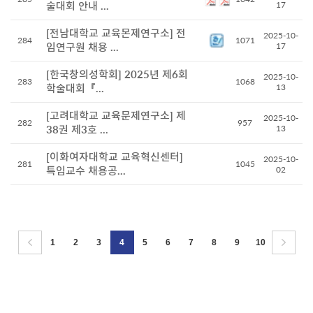
술대회 안내 ...
17
[전남대학교 교육몬제연구소] 전
2025-10-
284
1071
임연구원 채용 ...
17
[한국창의성학회] 2025년 제6회
2025-10-
283
1068
학술대회『...
13
[고려대학교 교육문제연구소] 제
2025-10-
282
957
38권 제3호 ...
13
[이화여자대학교 교육혁신센터]
2025-10-
281
1045
특임교수 채용공...
02
1
2
3
4
5
6
7
8
9
10