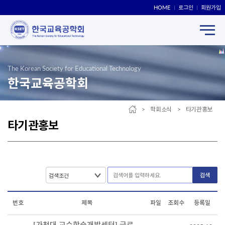
HOME
로그인
회원가입
The Korean Society for Educational Technology
한국교육공학회
> 학회소식 > 타기관홍보
타기관홍보
검색
번호
제목
파일
조회수
등록일
[가천대 교수학습개발센터] 글로