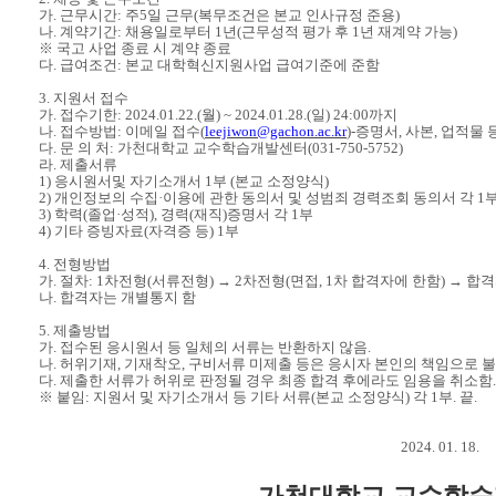
가
.
근무시간
:
주
5
일 근무
(
복무조건은 본교 인사규정 준용
)
나
.
계약기간
:
채용일로부터
1
년
(
근무성적 평가 후
1
년 재계약 가능
)
※
국고 사업 종료 시 계약 종료
다
.
급여조건
:
본교 대학혁신지원사업 급여기준에 준함
3.
지원서 접수
가
.
접수기한
: 2024.01.22.(
월
) ~ 2024.01.28.(
일
) 24:00
까지
나
.
접수방법
:
이메일 접수
(
leejiwon@gachon.ac.kr
)-
증명서
,
사본
,
업적물 
다
.
문 의 처
:
가천대학교 교수학습개발센터
(031-750-5752)
라
.
제출서류
1)
응시원서및 자기소개서
1
부
(
본교 소정양식
)
2)
개인정보의 수집
·
이용에 관한 동의서 및 성범죄 경력조회 동의서 각
1
3)
학력
(
졸업
·
성적
),
경력
(
재직
)
증명서 각
1
부
4)
기타 증빙자료
(
자격증 등
) 1
부
4.
전형방법
가
.
절차
: 1
차전형
(
서류전형
)
→
2
차전형
(
면접
, 1
차 합격자에 한함
)
→
합격
나
.
합격자는 개별통지 함
5.
제출방법
가
.
접수된 응시원서 등 일체의 서류는 반환하지 않음
.
나
.
허위기재
,
기재착오
,
구비서류 미제출 등은 응시자 본인의 책임으로 
다
.
제출한 서류가 허위로 판정될 경우 최종 합격 후에라도 임용을 취소함
.
※
붙임
:
지원서 및 자기소개서 등 기타 서류
(
본교 소정양식
)
각
1
부
.
끝
.
2024. 01. 18.