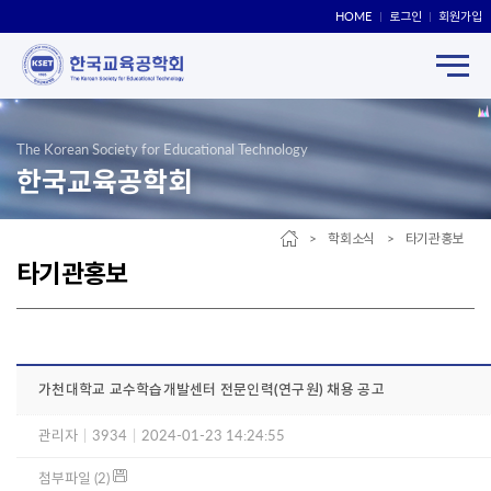
HOME
로그인
회원가입
The Korean Society for Educational Technology
한국교육공학회
> 학회소식 > 타기관홍보
타기관홍보
가천대학교 교수학습개발센터 전문인력(연구원) 채용 공고
관리자
|
3934
|
2024-01-23 14:24:55
첨부파일 (2)