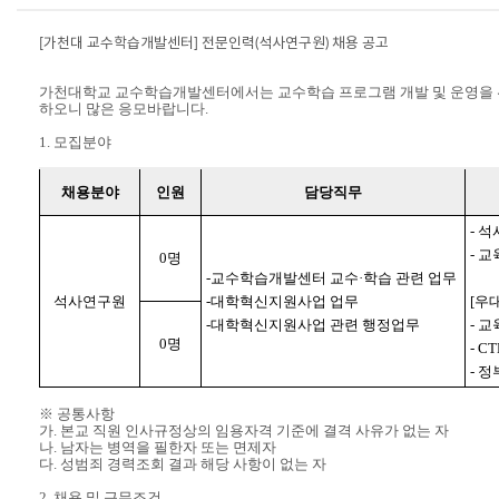
[
가천대 교수학습개발센터
]
전문인력
(
석사연구원
)
채용 공고
가천대학교 교수학습개발센터에서는 교수학습 프로그램 개발 및 운영을 
하오니 많은 응모바랍니다
.
1.
모집분야
채용분야
인원
담당직무
-
석
-
교
0
명
-
교수학습개발센터 교수
·
학습 관련 업무
석사연구원
-
대학혁신지원사업 업무
[
우
-
대학혁신지원사업 관련 행정업무
-
교
0
명
- C
-
정
※
공통사항
가
.
본교 직원 인사규정상의 임용자격 기준에 결격 사유가 없는 자
나
.
남자는 병역을 필한자 또는 면제자
다
.
성범죄 경력조회 결과 해당 사항이 없는 자
2.
채용 및 근무조건