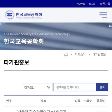
HOME
로그인
회원가입
The Korean Society for Educational Technology
한국교육공학회
> 학회소식 > 타기관홍보
타기관홍보
검색
번호
제목
파일
조회수
등록일
[서울대 학습과학연구소] 인공지