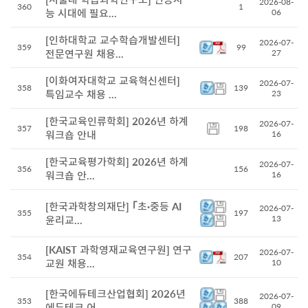
2026-08-
360
1
능 시대에 필요...
06
[인하대학교 교수학습개발센터]
2026-07-
359
99
전문연구원 채용...
27
[이화여자대학교 교육혁신센터]
2026-07-
358
139
특임교수 채용 ...
23
[한국교육인류학회] 2026년 하계
2026-07-
357
198
워크숍 안내
16
[한국교육평가학회] 2026년 하계
2026-07-
356
156
워크숍 안...
16
[한국과학창의재단] ｢초·중등 AI
2026-07-
355
197
13
윤리교...
[KAIST 과학영재교육연구원] 연구
2026-07-
354
207
교원 채용...
10
[한국에듀테크산업협회] 2026년
2026-07-
353
388
에듀테크 어...
09