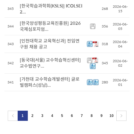
[한국학습과학회(KSLS)] ICOLSEI
2026-06-
345
268
15
2...
[한국양성평등교육진흥원] 2026
2026-06-
344
356
국제심포지엄...
05
[인천대학교 교육혁신과] 전임연
2026-06-
343
318
구원 채용 공고
04
[동국대(서울) 교수학습혁신센터]
2026-06-
342
345
교수법연구...
02
[가천대 교수학습개발센터] 글로
2026-06-
341
280
벌캠퍼스(성남)...
01
1
2
3
4
5
6
7
8
9
10