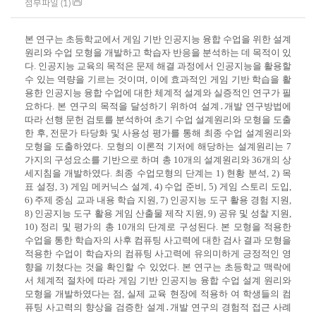
첨부파일 (1)
본 연구는 초등학교에서 게임 기반 인공지능 융합 수업을 위한 설계
원리와 수업 모형을 개발하고 학습자 반응을 분석하는 데 목적이 있
다. 인공지능 교육의 목적은 문제 해결 과정에서 인공지능을 활용할
수 있는 역량을 기르는 것이며, 이에 효과적인 게임 기반 학습을 활
용한 인공지능 융합 수업에 대한 체계적 설계와 실증적인 연구가 필
요하다. 본 연구의 목적을 달성하기 위하여 설계․개발 연구방법에
따라 선행 문헌 검토를 분석하여 초기 수업 설계원리와 모형을 도출
한 후, 전문가 타당화 및 사용성 평가를 통해 최종 수업 설계원리와
모형을 도출하였다. 모형의 이론적 기저에 해당하는 설계원리는 7
가지의 구성요소를 기반으로 하며 총 10개의 설계원리와 36개의 상
세지침을 개발하였다. 최종 수업모형의 단계는 1) 현황 분석, 2) 목
표 설정, 3) 게임 메커닉스 설계, 4) 수업 준비, 5) 게임 스토리 도입,
6) 주제 중심 교과 내용 학습 지원, 7) 인공지능 도구 활용 경험 지원,
8) 인공지능 도구 활용 게임 산출물 제작 지원, 9) 공유 및 성찰 지원,
10) 정리 및 평가의 총 10개의 단계로 구성된다. 본 모형을 적용한
수업을 통한 학습자의 사후 컴퓨팅 사고력에 대한 검사 결과 모형을
적용한 수업이 학습자의 컴퓨팅 사고력에 유의미하게 긍정적인 영
향을 끼쳤다는 것을 확인할 수 있었다. 본 연구는 초등학교 맥락에
서 체계적 절차에 따라 게임 기반 인공지능 융합 수업 설계 원리와
모형을 개발하였다는 점, 실제 교육 현장에 적용하 여 학생들의 컴
퓨팅 사고력의 향상을 검증한 설계․개발 연구의 경험적 접근 사례