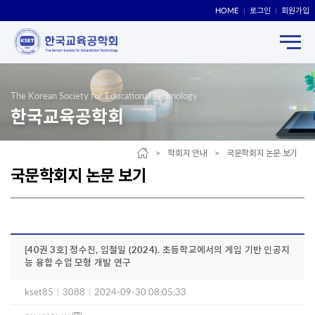
HOME
로그인
회원가입
The Korean Society for Educational Technology
한국교육공학회
> 학회지 안내 > 국문학회지 논문 보기
국문학회지 논문 보기
[40권 3호] 정수진, 임철일 (2024). 초등학교에서의 게임 기반 인공지
능 융합 수업 모형 개발 연구
kset85
|
3088
|
2024-09-30 08:05:33