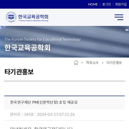
HOME
로그인
회원가입
The Korean Society for Educational Technology
한국교육공학회
> 학회소식 > 타기관홍보
타기관홍보
한국연구재단 PM(인문학단장) 초빙 재공모
관리자
|
3458
|
2024-03-13 07:51:26