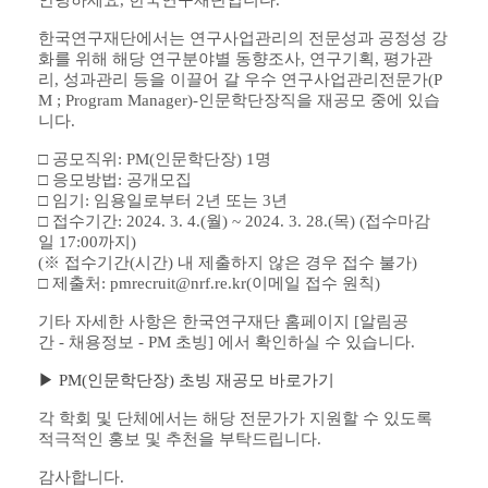
안녕하세요
,
한국연구재단입니다
.
한국연구재단에서는 연구사업관리의 전문성과 공정성 강
화를 위해 해당 연구분야별 동향조사
,
연구기획
,
평가관
리
,
성과관리 등을 이끌어 갈 우수 연구사업관리전문가
(P
M ; Program Manager)-
인문학단장직을 재공모 중에 있습
니다
.
□
공모직위
: PM(인문학단장
) 1
명
□
응모방법
:
공개모집
□
임기
:
임용일로부터
2
년 또는
3
년
□
접수기간
: 2024. 3. 4.(월
) ~ 2024. 3. 28.(목
) (
접수마감
일
17:00
까지
)
(
※
접수기간
(
시간
)
내 제출하지 않은 경우 접수 불가
)
□
제출처
: pmrecruit@nrf.re.kr(
이메일 접수 원칙
)
기타 자세한 사항은 한국연구재단 홈페이지
[
알림공
간
-
채용정보
- PM
초빙
]
에서 확인하실 수 있습니다
.
▶ PM(인문학단장) 초빙 재공모 바로가기
각 학회 및 단체에서는 해당 전문가가 지원할 수 있도록
적극적인 홍보 및 추천을 부탁드립니다
.
감사합니다
.