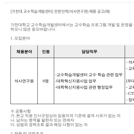
[
가천대 교수학습개발센터
]
전문인력
(
석사연구원
)
채용 공고
(
재
)
가천대학교 교수학습개발센터에서는 교수학습 프로그램 개발 및 운영을 
하오니 많은 응모바랍니다
.
1.
모집분야
채용분야
인원
담당직무
-
석
-
교
-
교수학습개발센터 교수
·
학습 관련 업무
석사연구원
0
명
-
대학혁신지원사업 업무
[
우
-
대학혁신지원사업 관련 행정업무
-
교
- C
-
정
※
공통사항
가
.
본교 직원 인사규정상의 임용자격 기준에 결격 사유가 없는 자
나
.
남자는 병역을 필한자 또는 면제자
다
.
성범죄 경력조회 결과 해당 사항이 없는 자
2.
채용 및 근무조건