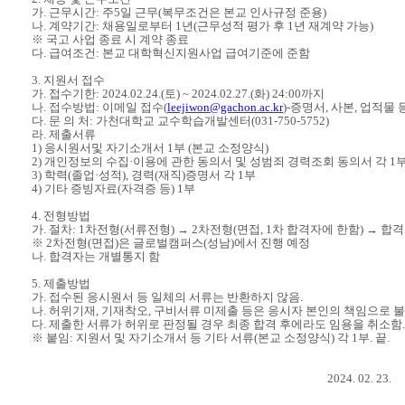
가
.
근무시간
:
주
5
일 근무
(
복무조건은 본교 인사규정 준용
)
나
.
계약기간
:
채용일로부터
1
년
(
근무성적 평가 후
1
년 재계약 가능
)
※
국고 사업 종료 시 계약 종료
다
.
급여조건
:
본교 대학혁신지원사업 급여기준에 준함
3.
지원서 접수
가
.
접수기한
: 2024.02.24.(
토
) ~ 2024.02.27.(
화
) 24:00
까지
나
.
접수방법
:
이메일 접수
(
leejiwon@gachon.ac.kr
)-
증명서
,
사본
,
업적물 
다
.
문 의 처
:
가천대학교 교수학습개발센터
(031-750-5752)
라
.
제출서류
1)
응시원서및 자기소개서
1
부
(
본교 소정양식
)
2)
개인정보의 수집
·
이용에 관한 동의서 및 성범죄 경력조회 동의서 각
1
3)
학력
(
졸업
·
성적
),
경력
(
재직
)
증명서 각
1
부
4)
기타 증빙자료
(
자격증 등
) 1
부
4.
전형방법
가
.
절차
: 1
차전형
(
서류전형
)
→
2
차전형
(
면접
, 1
차 합격자에 한함
)
→
합격
※
2
차전형
(
면접
)
은 글로벌캠퍼스
(
성남
)
에서 진행 예정
나
.
합격자는 개별통지 함
5.
제출방법
가
.
접수된 응시원서 등 일체의 서류는 반환하지 않음
.
나
.
허위기재
,
기재착오
,
구비서류 미제출 등은 응시자 본인의 책임으로 
다
.
제출한 서류가 허위로 판정될 경우 최종 합격 후에라도 임용을 취소함
.
※
붙임
:
지원서 및 자기소개서 등 기타 서류
(
본교 소정양식
)
각
1
부
.
끝
.
2024. 02. 23.