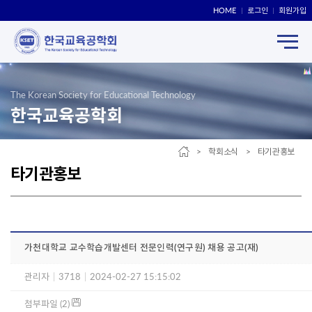
HOME
로그인
회원가입
The Korean Society for Educational Technology
한국교육공학회
> 학회소식 > 타기관홍보
타기관홍보
가천대학교 교수학습개발센터 전문인력(연구원) 채용 공고(재)
관리자
|
3718
|
2024-02-27 15:15:02
첨부파일 (2)