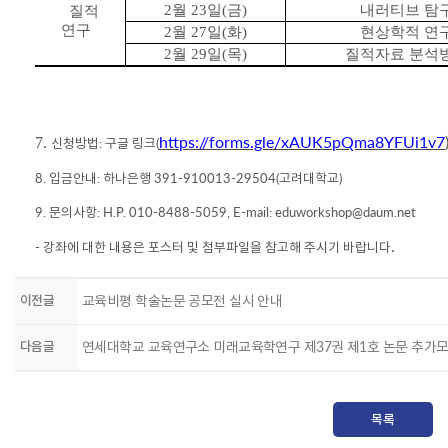
2
월
23
일
(
금
)
내러티브 탐
질적
연구
2
월
27
일
(
화
)
현상학적 연
2
월
29
일
(
목
)
질적자료 분석
https://forms.gle/xAUK5pQma8YFUi1v7
7.
신청방법
:
구글 링크
(
8.
입금안내
:
하나은행
391-910013-29504(
고려대학교
)
9.
문의사항
: H.P. 010-8488-5059, E-mail: eduworkshop@daum.net
.
-
강좌에 대한 내용은 포스터 및 첨부파일을 참고해 주시기 바랍니다
이전글
교육비평 학술논문 공모전 실시 안내
다음글
연세대학교 교육연구소 미래교육학연구 제37권 제1호 논문 추가모
목록