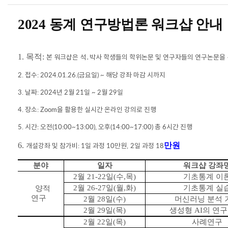
2024 동
계 연구방법론 워크샵 안내
1. 목적:
본 워크샵은 석
․
박사 학생들의 학위논문 및 연구자들의 연구논문을
2.
접수
: 2024.01.26.(금
요일
) ~
해당 강좌 마감 시까지
3.
날짜
:
2024
년 2
월
21
일
~ 2
월
29
일
4.
장소
: Zoom
을 활용한
실시간 온라인 강의
로 진행
5.
시간
:
오전
(10:00~13:00),
오후
(14:00~17:00)
총
6
시간 진행
6.
만원
개설강좌 및 참가비
: 1
일 과정
10
만원
,
2
일 과정
18
분야
일자
워크샵 강좌
2
월
21-22
일
(
수
,
목
)
기초통계 이
2
월
26-27
일
(
월
,
화
)
기초통계 실
양적
연구
2
월
28
일
(
수
)
머신러닝 분석 
2
월
29
일
(
목
)
생성형
AI
의 연구
2
월
22
일
(
목
)
사례연구