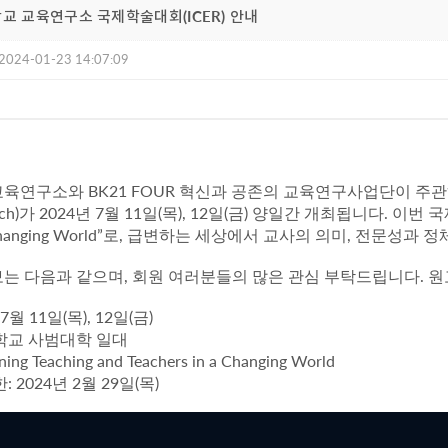
학교 교육연구소 국제학술대회(ICER) 안내
2024-01-23 14:07:09
BK21 FOUR
교육연구소와
혁신과 공존의 교육연구사업단이 주관
ch)
2024
7
11
(
), 12
(
)
.
가
년
월
일
목
일
금
양일간 개최됩니다
이번 국
hanging World”
,
,
로
급변하는 세상에서 교사의 의미
전문성과 정체
,
.
보는 다음과 같으며
회원 여러분들의 많은 관심 부탁드립니다
원
7
11
(
), 12
(
)
월
일
목
일
금
학교 사범대학 일대
ining Teaching and Teachers in a Changing World
: 2024
2
29
(
)
한
년
월
일
목