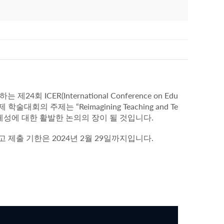
24
ICER(International Conference on Edu
하는 제
회
“Reimagining Teaching and Te
제 학술대회의 주제는
.
성에 대한 활발한 논의의 장이 될 것입니다
2024
2
29
.
고 제출 기한은
년
월
일까지입니다