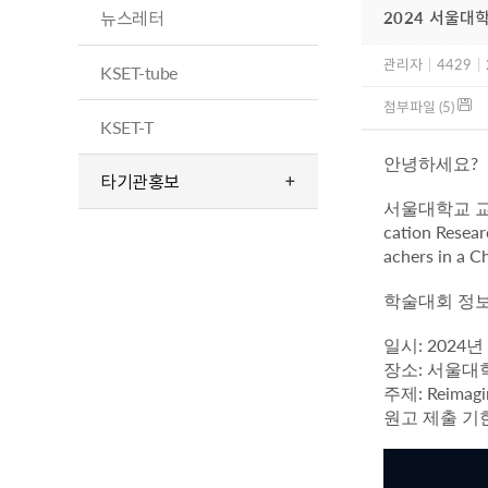
뉴스레터
2024 서울대
관리자
|
4429
|
KSET-tube
첨부파일 (5)
KSET-T
?
안녕하세요
타기관홍보
서울대학교 
cation Resear
achers in a C
학술대회 정
: 2024
일시
년
:
장소
서울대
: Reimag
주제
원고 제출 기