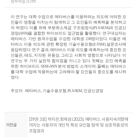
첨부파일 (1)
이 연구는 대학 수업으로 메타버스를 이용하려는 의도에 어떠한 요
인들이 영향을 미치는지 탐색하고 그 요인들의 예측력을 분석하고
자 하였다
.
이를 위해 부분최소제곱 구조방정식
(PLS-SEM)
과 인공신
경망
(ANN)
을 결합한 하이브리드 접근법을 활용했다
.
연구대상자는
메타버스 기반 원격수업을 수강한 대학생
238
명이었다
.
이들은 메
타버스 이용 의도에 관한 확장된 기술수용모형
(E-TAM)
설문조사에
응답하였다
.
연구 결과
,
메타버스 이용 의도를 예측하는데 중요한 요
인들은
,
태도
,
지각된 유용성
,
그리고 사회적 영향으로 나타났다
.
이
연구는 두 가지 실천적 함의점을 지니고 있다
.
첫째는 요인 예측을
위한 하이브리드
SEM-ANN
분석 방법의 소개이며
,
둘째는 메타버스
를 대학 수업에 적용하는데 고려해야 할 요인들의 중요도를 제시하
였다
.
주요어
:
메타버스
,
기술수용모형
, PLS-SEM,
인공신경망
[39권 3호] 하지은,정재삼 (2023). 메타버스 사용지속의향에
이전글
미치는 사용자의 개인적 특성 요인들 탐색 및 상호작용성의
조절효과