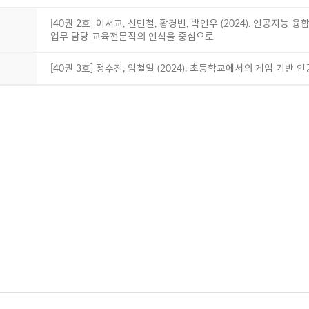
[40권 2호] 이서교, 신민철, 황경빈, 박인우 (2024). 인공지
업무 담당 교육전문직의 인식을 중심으로
[40권 3호] 정수진, 임철일 (2024). 초등학교에서의 게임 기반