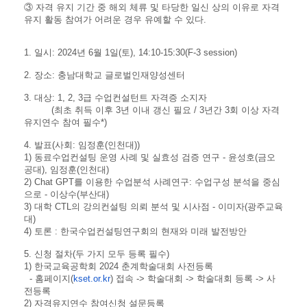
③ 자격 유지 기간 중 해외 체류 및 타당한 일신 상의 이유로 자격
유지 활동 참여가 어려운 경우 유예할 수 있다.
1. 일시: 2024년 6월 1일(토), 14:10-15:30(F-3 session)
2. 장소: 충남대학교 글로벌인재양성센터
3. 대상: 1, 2, 3급 수업컨설턴트 자격증 소지자
(최초 취득 이후 3년 이내 갱신 필요 / 3년간 3회 이상 자격
유지연수 참여 필수*)
4. 발표(사회: 임정훈(인천대))
1) 동료수업컨설팅 운영 사례 및 실효성 검증 연구 - 윤성호(금오
공대), 임정훈(인천대)
2) Chat GPT를 이용한 수업분석 사례연구: 수업구성 분석을 중심
으로 - 이상수(부산대)
3) 대학 CTL의 강의컨설팅 의뢰 분석 및 시사점 - 이미자(광주교육
대)
4) 토론 : 한국수업컨설팅연구회의 현재와 미래 발전방안
5. 신청 절차(두 가지 모두 등록 필수)
1) 한국교육공학회 2024 춘계학술대회 사전등록
- 홈페이지(
kset.or.kr
) 접속 -> 학술대회 -> 학술대회 등록 -> 사
전등록
2) 자격유지연수 참여신청 설문등록