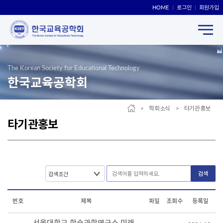
HOME
로그인
회원가입
The Korean Society for Educational Technology
한국교육공학회
> 학회소식 > 타기관홍보
타기관홍보
검색
번호
제목
파일
조회수
등록일
서울대학교 학습과학연구소 미래