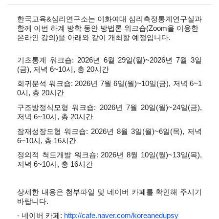
한국교육
&
심리연구소는 이화여대 심리측정통계연구실과
함께 이번 하계 방학 동안 방법론 워크숍
(Zoom
을 이용한
온라인 강의
)
을 아래와 같이 개최할 예정입니다
.
기초통계 워크숍
: 2026
년
6
월
29
일
(
월
)~2026
년
7
월
3
일
(
금
),
저녁
6
~
10
시
,
총
20
시간
회귀분석 워크숍
: 2026
년
7
월
6
일
(
월
)~10
일
(
금
),
저녁
6
~
1
0
시
,
총
20
시간
구조방정식모형 워크숍
: 2026
년
7
월
20
일
(
월
)~24
일
(
금
),
저녁
6
~
10
시
,
총
20
시간
잠재성장모형 워크숍
: 2026
년
8
월
3
일
(
월
)~6
일
(
목
),
저녁
6
~
10
시
,
총
16
시간
정의적 척도개발 워크숍
: 2026
년
8
월
10
일
(
월
)~13
일
(
목
),
저녁
6
~
10
시
,
총
16
시간
상세한 내용은 첨부파일 및 네이버 카페를 확인해 주시기
바랍니다
.
-
네이버 카페
:
http://cafe.naver.com/koreanedupsy