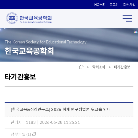
HOME
로그인
회원가입
The Korean Society for Educational Technology
한국교육공학회
> 학회소식 > 타기관홍보
타기관홍보
[한국교육&심리연구소] 2026 하계 연구방법론 워크숍 안내
관리자
|
1183
|
2026-05-28 11:25:21
첨부파일 (1)