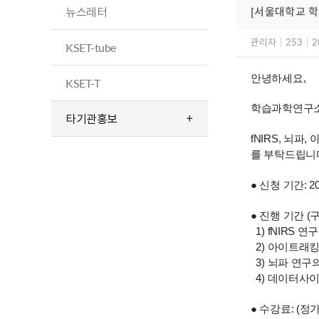
뉴스레터
[서울대학교 학
관리자
|
253
|
2
KSET-tube
안녕하세요,
KSET-T
학습과학연구소
타기관홍보
fNIRS, 뇌
를 부탁드립니
● 신청 기간: 20
●
진행 기간 (
1) fNIRS 연
2) 아이트래킹 연
3) 뇌파 연구의 
4) 데이터사이언스
●
수강료: (정가