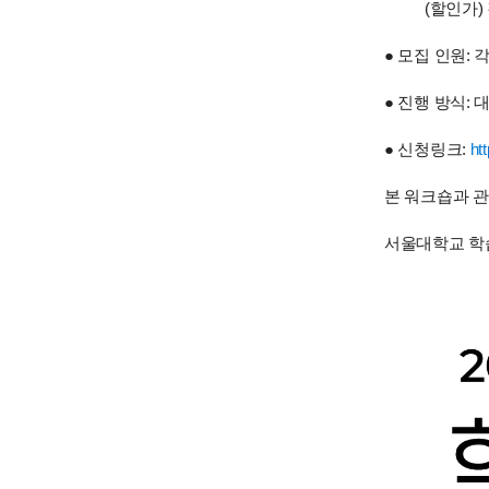
(할인가) 각 
●
모집 인원: 각
●
진행 방식: 
●
신청링크:
ht
본 워크숍과 관
서울대학교 학