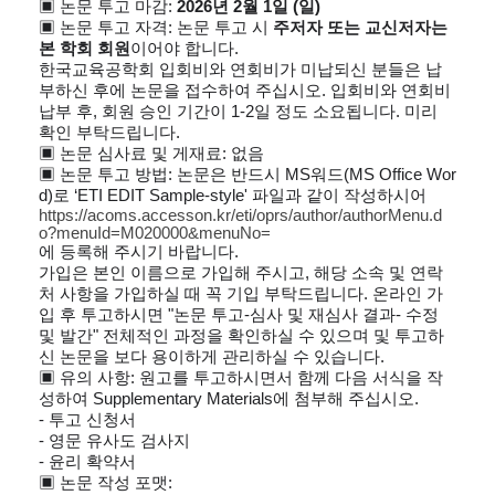
▣
논문 투고 마감
:
2026
년
2
월
1
일
(
일
)
▣
논문 투고 자격
:
논문 투고 시
주저자 또는 교신저자는
본 학회 회원
이어야 합니다
.
한국교육공학회 입회비와 연회비가 미납되신 분들은 납
부하신 후에 논문을 접수하여 주십시오
.
입회비와 연회비
납부 후
,
회원 승인 기간이
1-2
일 정도 소요됩니다
.
미리
확인 부탁드립니다
.
▣
논문 심사료 및 게재료
:
없음
▣
논문 투고 방법
:
논문은 반드시
MS
워드
(MS Office Wor
d)
로
‘ETI EDIT Sample-style'
파일과 같이 작성하시어
https://acoms.accesson.kr/eti/oprs/author/authorMenu.d
o?menuId=M020000&menuNo=
에 등록해 주시기 바랍니다
.
가입은 본인 이름으로 가입해 주시고
,
해당 소속 및 연락
처 사항을 가입하실 때 꼭 기입 부탁드립니다
.
온라인 가
입 후 투고하시면
"
논문 투고
-
심사 및 재심사 결과
-
수정
및 발간
"
전체적인 과정을 확인하실 수 있으며 및 투고하
신 논문을 보다 용이하게 관리하실 수 있습니다
.
▣ 유의 사항: 원고를 투고하시면서 함께 다음 서식을 작
성하여
Supplementary Materials
에 첨부해 주십시오
.
-
투고 신청서
- 영문 유사도 검사지
-
윤리 확약서
▣
논문 작성 포맷
: