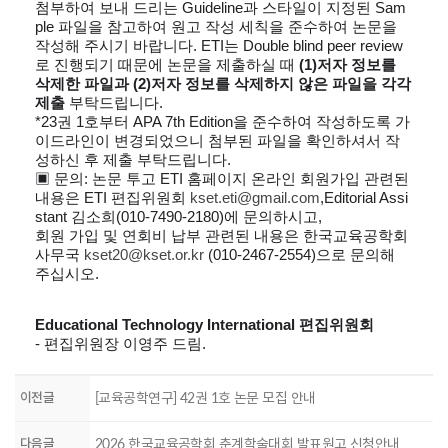
첨부하여 보내 드리는
Guideline
과 스타일이 지정된
Sam
ple
파일을 참고하여 원고 작성 세칙을 준수하여 논문을
작성해 주시기 바랍니다
. ETI
는
Double blind peer review
로 진행되기 때문에 논문을 제출하실 때
(1)
저자 정보를
삭제한 파일과
(2)
저자 정보를 삭제하지 않은 파일을 각각
제출
부탁드립니다
.
*23
권
1
호부터
APA 7th Edition
을 준수하여 작성하도록 가
이드라인이 변경되었으니 첨부된 파일을 확인하셔서 작
성하신 후 제출 부탁드립니다
.
▣
문의
:
논문 투고
ETI
홈페이지 온라인 회원가입 관련된
내용은
ETI
편집위원회
kset.eti@gmail.com
,
Editorial Assi
stant
김소희
(010-7490-2180)
에 문의하시고
,
회원 가입 및 연회비 납부 관련된 내용은 한국교육공학회
사무국
kset20@kset.or.kr
(010-2467-2554)
으로 문의해
주십시오
.
Educational Technology International
편집위원회
-
편집위원장 이영주 드림
.
이전글
[교육공학연구] 42권 1호 논문 모집 안내
다음글
2026 한국교육공학회 춘계학술대회 발표원고 신청안내