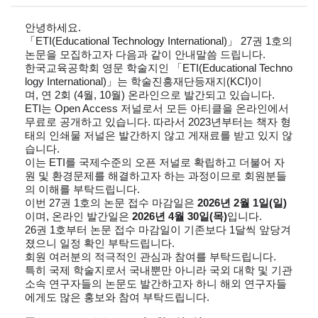
안녕하세요
.
「
ETI(Educational Technology International)
」
27
권
1
호의
논문을 모집하고자 다음과 같이 안내말씀 드립니다
.
한국교육공학회 영문 학술지인
「
ETI(Educational Techno
logy International)
」
는 학술진흥재단등재지
(KCI)
이
며
,
연
2
회
(4
월
, 10
월
)
온라인으로 발간되고 있습니다
.
ETI
는
Open Access
저널로서 모든 아티클을 온라인에서
무료로 공개하고 있습니다
.
따라서
2023
년부터는 책자 형
태의 인쇄물 저널은 발간하지 않고 게재료를 받고 있지 않
습니다
.
이는
ETI
를 국제수준의 오픈 저널로 확립하고 더불어 자
원 및 환경문제를 해결하고자 하는 과정이므로 회원분들
의 이해를 부탁드립니다
.
이번
27
권
1
호의 논문 접수 마감일은
2026
년
2
월
1
일
(
일
)
이며
,
온라인 발간일은
2026
년
4
월
30
일
(
목
)
입니다
.
26
권
1
호부터 논문 접수 마감일이 기존보다
1
달씩 앞당겨
졌으니 일정 확인 부탁드립니다
.
회원 여러분의 적극적인 관심과 참여를 부탁드립니다
.
특히 국제 학술지로서 국내뿐만 아니라 국외 대학 및 기관
소속 연구자들의 논문도 발간하고자 하니 해외 연구자들
에게도 많은 홍보와 참여 부탁드립니다
.