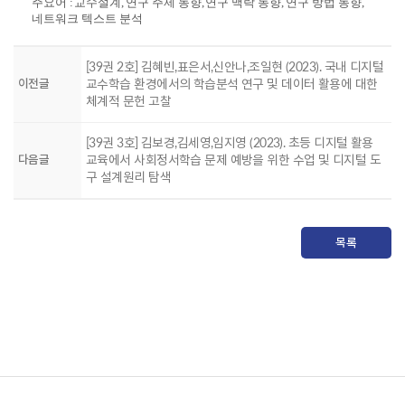
주요어
:
교수설계
,
연구 주제 동향
,
연구 맥락 동향
,
연구 방법 동향
,
네트워크 텍스트 분석
[39권 2호] 김혜빈,표은서,신안나,조일현 (2023). 국내 디지털
이전글
교수학습 환경에서의 학습분석 연구 및 데이터 활용에 대한
체계적 문헌 고찰
[39권 3호] 김보경,김세영,임지영 (2023). 초등 디지털 활용
다음글
교육에서 사회정서학습 문제 예방을 위한 수업 및 디지털 도
구 설계원리 탐색
목록