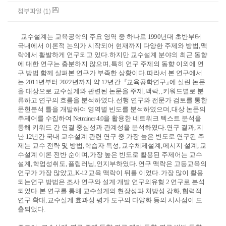
첨부파일 (1)
교수설계는 교육공학의 주요 영역 중 하나로
1990
년대 초반부터
국내에서 이론적 논의가 시작되어 현재까지 다양한 주제와 방법
,
맥
락에서 활발하게 연구되고 있다
.
하지만 교수설계 분야의 최근 동향
에 대한 연구는 충분하지 않으며
,
특히 연구 주제의 동향 이외에 연
구 방법 함께 살펴본 연구가 부족한 상황이다
.
따라서 본 연구에서
는
2011
년부터
2022
년까지 약
12
년간
『
교육공학연구
』
에 실린 논문
을 대상으로 교수설계와 관련된 논문을 주제
,
맥락
, ,
키워드별로 분
류하고 연구의 흐름을 분석하였다
.
선행 연구와 전문가 검토를 통한
문헌분석 틀을 개발하여 영역별 빈도를 분석하였으며
,
대상 논문의
주제어를 수집하여
Netminer 4.0
을 활용한 네트워크 텍스트 분석을
통해 키워드 간 연결 중심성과 관계성을 분석하였다
.
연구 결과
,
지
난
12
년간 국내 교수설계 관련 연구 중 가장 높은 빈도로 연구된 주
제는 교수 전략 및 방법
,
학습자 특성
,
교수체제설계
,
메시지 설계
,
교
수설계 이론 전반 순이며
,
가장 높은 빈도로 활용된 주제어는 교수
설계
,
학업성취도
,
플립러닝
,
인지부하였다
.
연구 맥락은 고등교육의
연구가 가장 많았고
, K-12
교육 맥락이 뒤를 이었다
.
가장 많이 활용
되는연구 방법은 조사 연구와 설계
·
개발 연구의유형
2
연구로 분석
되었다
.
본 연구를 통해 교수설계의 현장성과 처방성 강화
,
협력적
연구 확대
,
교수설계 효과성 평가 도구의 다양화 등의 시사점이 도
출되었다
.