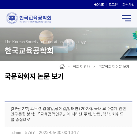
HOME
로그인
회원가입
The Korean Society for Educational Technology
한국교육공학회
> 학회지 안내 > 국문학회지 논문 보기
국문학회지 논문 보기
[39권 2호] 고보경,임철일,정예일,엄태연 (2023). 국내 교수설계 관련
연구동향 분석: 『교육공학연구』에 나타난 주제, 방법, 맥락, 키워드
를 중심으로
admin
|
5769
|
2023-06-30 00:13:17