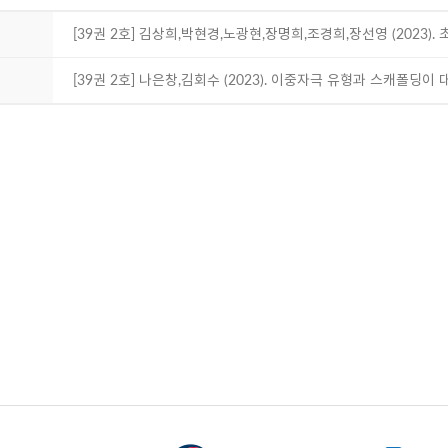
[39권 2호] 김상희,박현경,노광현,장명희,조경희,장선영 (202
[39권 2호] 나은창,김회수 (2023). 이중자극 유형과 스캐폴