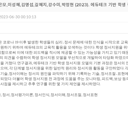
 성은모,이성혜,김명섭,길혜지,강수미,박정현 (2023). 에듀테크 기반 학
2023-06-30 00:10:13
은 코로나
19
이후 발생한 학생들의 심리
․
정서 문제에 대한 인식을 시작으로 교
지원하기 위하여 에듀테크의 교육적 활용을 모색하는 것이다
.
학생 정서지원을 위
함으로써 이에 대한 피드백을 적시에 제공할 수 있는 가능성을 가지고 있기 때
의 의견을 수렴하여 학생 정서지원 모델을 우선적으로 개발하여 타당화 하였으
정을 거쳤다
.
연구결과
,
에듀테크 기반 학생 정서지원 모델의 기본 과정은 정서의 
었으며
,
각 단계별 정서지원을 위한 일반적 원리와 정서지원 활동을 구안하였다
.
각
 기술
,
정서이해는 정서의 원인을 파악하기 위해 기록하는 기술
,
정서조절
․
표현에
출되었다
.
더불어 학생 정서지원 전 과정에 도움을 주는 모니터링
,
피드백
,
보상 등
사점을 제시하고 추후 연구를 위한 몇 가지 제언을 제시하였다
.
크
,
정서
,
정서평가이론
,
정서인식
,
정서이해
,
정서조절
,
정서표현