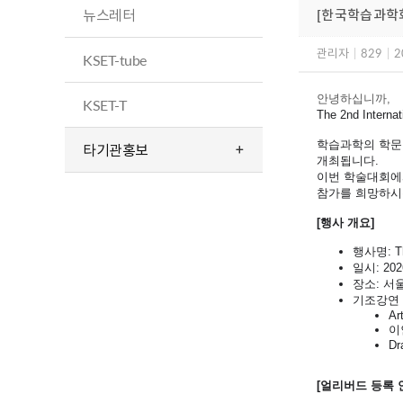
뉴스레터
[한국학습과학회(
관리자
|
829
|
2
KSET-tube
안녕하십니까,
KSET-T
The 2nd Intern
학습과학의 학문적
타기관홍보
개최됩니다.
이번 학술대회에
참가를 희망하시는
[행사 개요]
행사명: The
일시: 202
장소: 서
기조강연
Ar
이인
Dr
[얼리버드 등록 