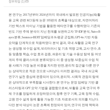
첨부파일 (1)
본 연구는
2017
년부터
2024
년까지 국내에서 발표된 인공지능
(AI)
활
용 교육 관련
KCI
등재 논문
195
편의 초록을 대상으로
,
자연어처리
기반 텍스트 마이닝 기법을 활용한 메타연구를 수행하였다
.
기존의
빈도 기반 주제 분석이 지닌 한계를 보완하고자
TF-IDF
분석
, Naive B
ayes
분류
, Sentence-BERT
임베딩과
K-
평균 군집화
, GPT-4o
기반 자동
요약을 단계적으로 적용하였다
.
분석 결과
,
국내
AI
활용 교육 연구
는 생성형
AI
수업 설계
, AI
리터러시 및 기초 역량 교육
,
교사 연수
,
초
등 맞춤형 학습
,
수업 효과 검증
, AI
윤리 및 기술 수용성 탐색 등 여섯
개의 주제 클러스터로 분류되었다
.
이 중 생성형
AI
중심의 수업 적
용 사례가 가장 높은 비중을 차지한 반면
,
윤리적 접근을 다룬 연구
는 상대적으로 적은 것으로 나타났다
.
이러한 결과는 국내
AI
교육
연구가 실천 중심에 편중되어 있으며
,
윤리적
․
사회적 관점의 탐색
은 상대적으로 부족함을 시사한다
.
본 연구는 문장 임베딩 기반 클
러스터링과
GPT
요약 기법을 결합함으로써
, AI
활용 교육 연구의 주
제 구조를 정밀하게 조망하였으며
,
향후 연구 기획
,
교육 정책 수립
,
교원 연수 설계 등에 활용 가능한 기초 자료로서의 의의를 지닌다
.
다만 분석 대상이 논문 초록에 한정되어 있어
,
연구의 전체 맥락과