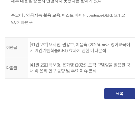
세부 내용을 충분히 반영하지 못했다는 한계가 있다
.
주요어
:
인공지능 활용 교육
,
텍스트 마이닝
, Sentence-BERT, GPT
요
약
,
메타연구
[41권 2호] 오서진, 원용호, 이윤숙 (2025). 국내 영어교육에
이전글
서 게임기반학습(GBL) 효과에 관한 메타분석
[41권 2호] 박보경, 윤가영 (2025). 토픽 모델링을 활용한 국
다음글
내 AI 윤리 연구 동향 및 주요 이슈 분석
목록