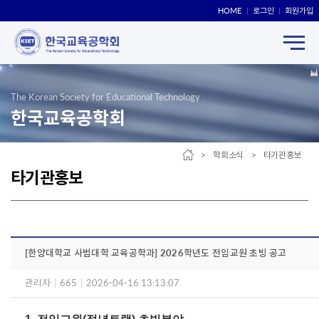
HOME
로그인
회원가입
The Korean Society for Educational Technology
한국교육공학회
> 학회소식 > 타기관홍보
타기관홍보
[한양대학교 사범대학 교육공학과] 2026학년도 전임교원 초빙 공고
관리자
|
665
|
2026-04-16 13:13:07