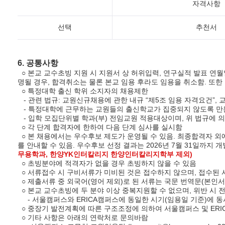
자격사항
선택
추천서
6. 공통사항
○ 본교 교수초빙
지원 시
지원서 상 허위입력, 연구실적 발표 연월
명될 경우, 합격취소는 물론 본교 임용 후라도 임용을 취소함. 또한
○ 특정대학 출신 학위 소지자의 채용제한
- 관련 법규: 교원신규채용에 관한 내규 “제5조 임용 자격요건”, 
- 특정대학에 근무하는 교원들의 출신학교가 집중되지 않도록 만든
- 입학 모집단위별 학과(부) 전임교원 적용대상이며, 위 법규에 
○ 각 단계 합격자에 한하여 다음 단계 심사를 실시함
○ 본 채용에서는 우수후보 제도가 운영될 수 있음. 최종합격자 외
를 안내할 수 있음. 우수후보 선정 결과는 2026년 7월 31일까지 
무용학과, 한양YK인터칼리지 한양인터칼리지학부 제외)
○ 초빙분야에 적격자가 없을 경우 초빙하지 않을 수 있음
○ 서류접수 시 구비서류가 미비된 것은 접수하지 않으며, 접수된
○ 제출서류 중 외국어(영어 제외)로 된 서류는 국문 번역문(본인
○ 본교 교수초빙에 두 분야 이상 중복지원할 수 없으며, 위반 시 
- 서울캠퍼스와 ERICA캠퍼스에 동일한 시기(임용일 기준)에 동
○ 중장기 발전계획에 따른 구조조정에 의하여 서울캠퍼스 및 ERI
○ 기타 사항은 아래의 연락처로 문의바람