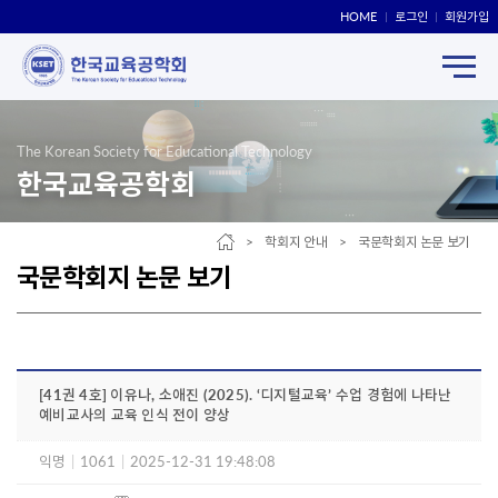
HOME
로그인
회원가입
The Korean Society for Educational Technology
한국교육공학회
> 학회지 안내 > 국문학회지 논문 보기
국문학회지 논문 보기
[41권 4호] 이유나, 소애진 (2025). ‘디지털교육’ 수업 경험에 나타난
예비교사의 교육 인식 전이 양상
익명
|
1061
|
2025-12-31 19:48:08