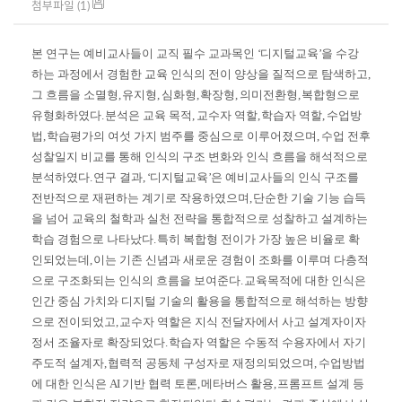
첨부파일 (1)
본 연구는 예비교사들이 교직 필수 교과목인
‘
디지털교육
’
을 수강
하는 과정에서 경험한 교육 인식의 전이 양상을 질적으로 탐색하고
,
그 흐름을 소멸형
,
유지형
,
심화형
,
확장형
,
의미전환형
,
복합형으로
유형화하였다
.
분석은 교육 목적
,
교수자 역할
,
학습자 역할
,
수업방
법
,
학습평가의 여섯 가지 범주를 중심으로 이루어졌으며
,
수업 전후
성찰일지 비교를 통해 인식의 구조 변화와 인식 흐름을 해석적으로
분석하였다
.
연구 결과
, ‘
디지털교육
’
은 예비교사들의 인식 구조를
전반적으로 재편하는 계기로 작용하였으며
,
단순한 기술 기능 습득
을 넘어 교육의 철학과 실천 전략을 통합적으로 성찰하고 설계하는
학습 경험으로 나타났다
.
특히 복합형 전이가 가장 높은 비율로 확
인되었는데
,
이는 기존 신념과 새로운 경험이 조화를 이루며 다층적
으로 구조화되는 인식의 흐름을 보여준다
.
교육목적에 대한 인식은
인간 중심 가치와 디지털 기술의 활용을 통합적으로 해석하는 방향
으로 전이되었고
,
교수자 역할은 지식 전달자에서 사고 설계자이자
정서 조율자로 확장되었다
.
학습자 역할은 수동적 수용자에서 자기
주도적 설계자
,
협력적 공동체 구성자로 재정의되었으며
,
수업방법
에 대한 인식은
AI
기반 협력 토론
,
메타버스 활용
,
프롬프트 설계 등