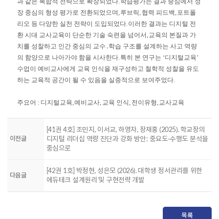
과 같은 복합적 전략으로 확장되었다
.
학습평가는 결과 중심에서 성
장 중심의 형성 평가로 전환되었으며
,
루브릭
,
협력 피드백
,
포트폴
리오 등 다양한 실천 전략이 도입되었다
.
이러한 결과는 디지털 전
환 시대 교사교육이 단순한 기술 숙련을 넘어서
,
교육의 본질과 가
치를 성찰하고 인간 중심의 교수
․
학습 구조를 설계하는 사고 역량
의 함양으로 나아가야 함을 시사한다
.
특히 본 연구는
‘
디지털교육
’
수업이 예비교사에게 교육 인식을 재구성하고 철학적 성찰을 유도
하는 교육적 공간이 될 수 있음을 실증적으로 보여주었다
.
주요어
:
디지털교육
,
예비교사
,
교육 인식
,
전이유형
,
교사교육
[41권 4호] 조민지, 이서교, 하영자, 장재홍 (2025). 학교장의
이전글
디지털 리더십 역량 진단과 강화 방안: 중요도-수행도 분석을
중심으로
[42권 1호] 박정현, 성은모 (2026). 대학생 정서관리를 위한
다음글
에듀테크 설계원리 및 구현전략 개발
목록