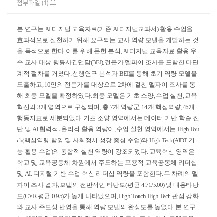
첨부파일 (1)
본 연구는
AI
디지털 교육자료
(
기존
AI
디지털교과서
)
활용 수업을
효과적으로 실천하기 위해 요구되는 교사 역량 모델을 개발하는 것
을 목적으로 한다
.
이를 위해 문헌 분석
, AI
디지털 교육자료 활용 우
수 교사 대상 행동사건면담
(BEI),
전문가 델파이 조사를 포함한 다단
계적 절차를 거쳤다
.
선행연구 분석과
BEI
를 통해 초기 역량 모델을
도출하고
, 10
인의 전문가를 대상으로
2
차에 걸친 델파이 조사를 통
해 최종 모델을 확정하였다
.
최종 모델은 기초 소양
,
수업 실천
,
교육
혁신의
3
개 영역으로 구성되며
,
총
7
개 역량군
, 14
개 핵심역량
, 46
개
행동지표로 세분되었다
.
기초 소양 영역에서는 데이터 기반 학습 진
단 및
AI
협력적
․
윤리적 활용 역량이
,
수업 실천 영역에서는
High Tou
ch(
핵심역량 함양 및 사회정서 성장 중심 수업
)
와
High Tech(AIDT
기
능 활용 수업
)
의 통합적 실천 역량이 강조되었다
.
교육혁신 영역은
학교 및 교육공동체 차원에서 주도하는 포용적 교육공동체 리더십
및
AI
․
디지털 기반 수업 혁신 리더십 역량을 포함한다
.
두 차례의 델
파이 조사 결과
,
모델의 전반적인 타당도
(
평균
4.71/5.00)
및 내용타당
도
(CVR
평균
0.95)
가 높게 나타났으며
, High Touch High Tech
관점 강화
와 교사 주도성 반영을 통해 역량 모델의 완성도를 높였다
.
본 연구