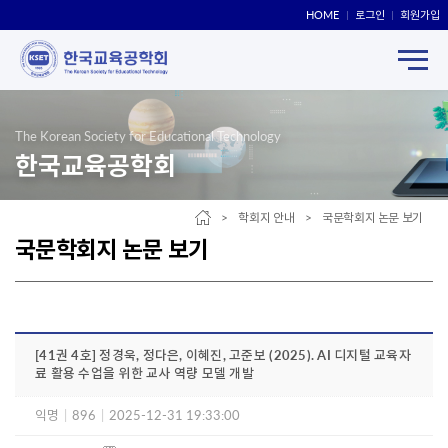
HOME
로그인
회원가입
The Korean Society for Educational Technology
한국교육공학회
> 학회지 안내 > 국문학회지 논문 보기
국문학회지 논문 보기
[41권 4호] 정경욱, 정다은, 이혜진, 고준보 (2025). AI 디지털 교육자
료 활용 수업을 위한 교사 역량 모델 개발
익명
|
896
|
2025-12-31 19:33:00