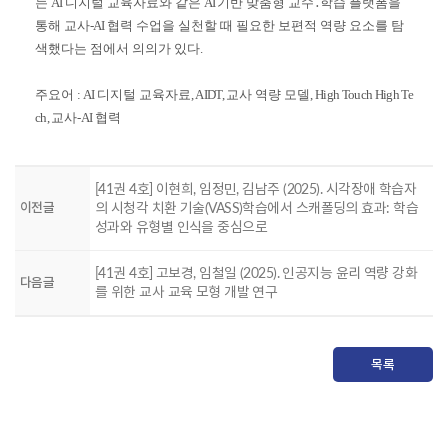
는
AI
디지털 교육자료와 같은
AI
기반 맞춤형 교수
․
학습 플랫폼을
통해 교사
-AI
협력 수업을 실천할 때 필요한 보편적 역량 요소를 탐
색했다는 점에서 의의가 있다
.
주요어
: AI
디지털 교육자료
, AIDT,
교사 역량 모델
, High Touch High Te
ch,
교사
-AI
협력
[41권 4호] 이현희, 임정민, 김남주 (2025). 시각장애 학습자
이전글
의 시청각 치환 기술(VASS)학습에서 스캐폴딩의 효과: 학습
성과와 유형별 인식을 중심으로
[41권 4호] 고보경, 임철일 (2025). 인공지능 윤리 역량 강화
다음글
를 위한 교사 교육 모형 개발 연구
목록