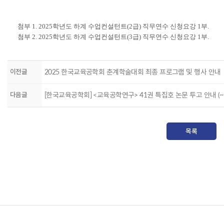
첨부
1. 2025
학년도 하계 수업컨설턴트
(2
급
)
직무연수 신청요강
1
부
.
첨부
2. 2025
학년도 하계 수업컨설턴트
(3
급
)
직무연수 신청요강
1
부
.
이전글
2025 한국교육공학회 춘계학술대회 최종 프로그램 및 행사 안내
다음글
[한국교육공학회] <교육공학연구> 41권 특집호 논문 투고 안내 (~6
목록