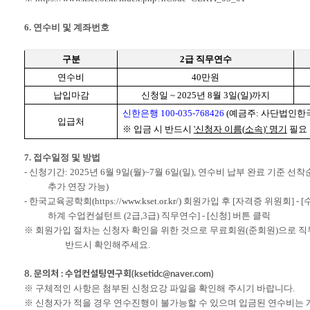
6.
연수비 및 계좌번호
구분
2
급 직무연수
연수비
40
만원
납입마감
신청일
~ 2025
년
8
월
3
일
(
일
)
까지
신한은행
100-035-768426
(
예금주
:
사단법인한
입급처
※
입금 시 반드시
'
신청자 이름
(
소속
)'
명기
필요
7.
접수일정 및 방법
-
신청기간
: 2025
년
6
월
9
일
(
월
)~7
월
6
일
(
일
),
연수비 납부 완료 기준 선착
추가 연장 가능
)
-
한국교육공학회
(https://
www.kset.or.kr/)
회원가입 후
[
자격증 위원회
] - [
하계 수업컨설턴트
(2
급
,3
급
)
직무연수
] - [
신청
]
버튼 클릭
※
회원가입 절차는 신청자 확인을 위한 것으로 무료회원
(
준회원
)
으로 직
반드시 확인해주세요
.
8.
문의처
:
수업컨설팅연구회
(ksetidc@naver.com)
※
구체적인 사항은 첨부된 신청요강 파일을 확인해 주시기 바랍니다
.
※
신청자가 적을 경우 연수진행이 불가능할 수 있으며 입금된 연수비는