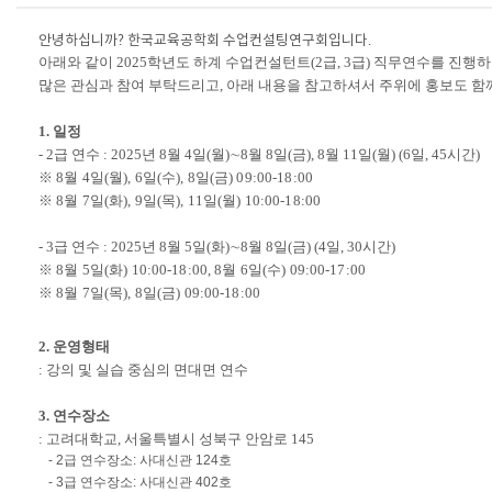
안녕하십니까
?
한국교육공학회 수업컨설팅연구회입니다
.
아래와 같이
2025
학년도 하계 수업컨설턴트
(2
급
, 3
급
)
직무연수를 진행하
많은 관심과 참여 부탁드리고
,
아래 내용을 참고하셔서 주위에 홍보도 함
1.
일정
- 2
급 연수
: 2025
년
8
월
4
일
(
월
)
∼
8
월
8
일
(
금
), 8
월
11
일
(
월
) (6
일
, 45
시간
)
※
8
월
4
일
(
월
), 6
일
(
수
), 8
일
(
금
) 09:00-18:00
※
8
월
7
일
(
화
), 9
일
(
목
), 11
일
(
월
) 10:00-18:00
- 3
급 연수
: 2025
년
8
월
5
일
(
화
)
∼
8
월
8
일
(
금
) (4
일
, 30
시간
)
※
8
월
5
일
(
화
) 10:00-18:00, 8
월
6
일
(
수
) 09:00-17:00
※
8
월
7
일
(
목
), 8
일
(
금
) 09:00-18:00
2.
운영형태
:
강의 및 실습 중심의 면대면 연수
3.
연수장소
:
고려대학교
,
서울특별시 성북구 안암로
145
- 2급 연수장소: 사대신관 124호
- 3급 연수장소: 사대신관 402호